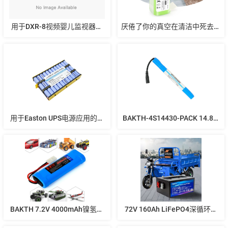
用于DXR-8视频婴儿监视器的
厌倦了你的真空在清洁中死去？
TOPHINON更换电池
这款14.4V 2800mAh电池可以
修复它
用于Easton UPS电源应用的锂
BAKTH-4S14430-PACK 14.8V 
离子电池Li-24S3P-26650-
650mAh智能盲杖电池
PACK 76.8V 9Ah 691.2Wh
BAKTH 7.2V 4000mAh镍氢电
72V 160Ah LiFePO4深循环电
池-为您的RC型号提供可靠电源
池|电动三轮车和货运车辆的动