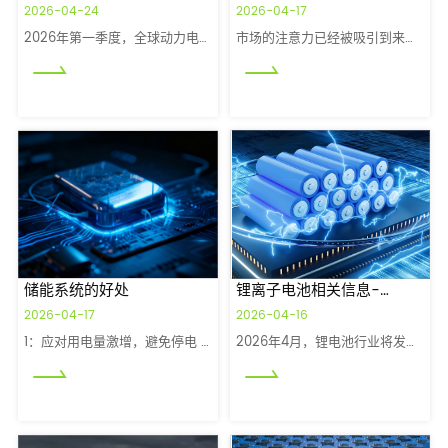
固态电池量产起飞，中国三
达到285 GWh；BAK电池在
的市场份额位居第十。 中国电池
18%，而中国锂股大幅上涨——天
2026-04-24
2026-04-17
线领先
行业白皮书中获得三个关键
制造商现在占据了前10名中的7个
齐锂业飙升至接近每日极限，赣
2026年第一季度，全球动力电池
市场的注意力已经被吸引到来自  
排名
位置—— 宁德时代、比亚迪、
锋锂业上涨逾7%，其他几个锂业
行业达到多个关键转折点。中国
2026中国圆柱电池行业白皮书  
CALB、Gotion High Tech、E...
公司触及交易上限。 IGO将评级
动力电池全球市场份额首次超过
由起点锂电池发布。报告显示，
下调归因于多方面的“系统性...
70%，而宁德时代A股和H股总市
2025年全球圆柱形电池出货量飙
值超过两万亿元，成为中国第一
升至285 GWh，同比增长
家达到这一里程碑的科技公司。
29.5%。中国占这一总数的近一
在固态电池、下一代刀片电池和
半，国内出货量达到137.6 
钠离子电池量产同步突破的推动
GWh。在行业高度繁荣的背景
下，全球电池行业正在进入战略
下，中国锂电池领域的老牌玩家
机遇窗口。 固态电池时代到来：
巴克电池通过在同时发布的三个
多家参与者的目标是2026年量产 
重要出货量排名中占据一席之
储能系统的好处
锂离子电池相关信息-
-2026年4月 
中证股份有限公司的研究指出，
地，展示了其供应链实力。 就整
2026-04-17
2026-04-16
2026年被广泛认为是“固态电池
体市场份额而言，BAK排名  第
1：应对用电量激增，避免停电 
2026年4月，锂电池行业将发生
量产元年”，包括技术商业化、汽
七  在“2025中国圆柱电池总出货
一些家庭安装中央空调、铺设地
结构转型，储能将成为新的增长
车发布和产能部署在内的新动态
量排名（按GWh）”和  第五名  
暖、购买新能源汽车、安装充电
动力，而安全和回收系统将继续
激增。多家原始设备制造商和电
按单位数量计算。这些结果突出
桩已成为趋势，这导致家庭用电
推进。 近期，锂离子电池组领域
池制造商计划今年完成全固态电
了该公司在生...
量激增。 另一方面，随着社会用
在技术突破、产业布局、政策法