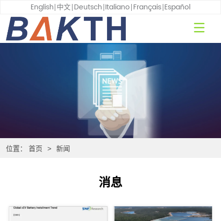
English
中文
Deutsch
Italiano
Français
Español
位置：
首页
>
新闻
消息