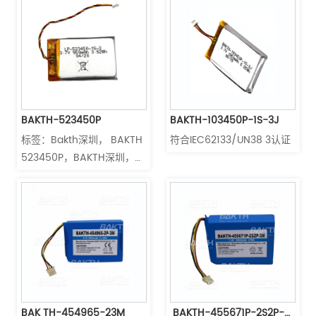
最大充电电压：  4.2伏 放电
截止电压：  3V 最大放电电
流： 1C 最大充电电流：  1C 
方面： 约7.5*29*35.5毫米 
重量： 大约30克
BAKTH-523450P
BAKTH-103450P-1S-3J
标签：Bakth深圳， BAKTH 
符合IEC62133/UN38 3认证
523450P，BAKTH深圳，
BAKTH-523450P 3.7 V 
950 mAh 3.52 Wh，蓝牙
音箱，锂离子电池3.7v，锂
离子聚合物电池，医疗器
械，便携式设备，深圳
BAKTH Technology 符合
IEC62133/UN38 3认证
BAK TH-454965-23M
 BAKTH-455671P-2S2P-