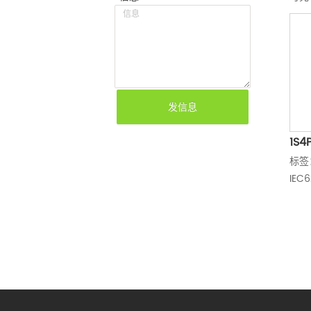
电
提供
充电
以高
电力
式电
可再
发信息
池组
这款
1S4
高达
标签
1S4
各种
IEC
mA
允许
置到
用。
即使
也能