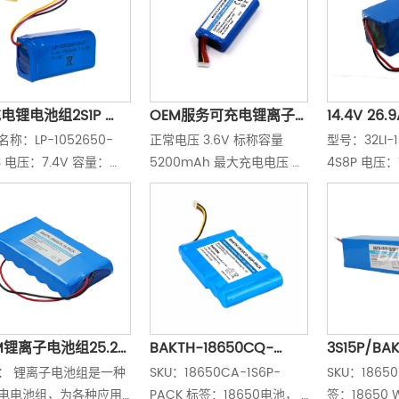
电锂电池组2S1P 
OEM服务可充电锂离子
14.4V 2
称：LP-1052650-
正常电压 3.6V 标称容量  
型号：32LI-1
4V 1500mAh，适用于
电池组3.6V 5200mAh 
离子电池组1
3 电压：7.4V 容量：
5200mAh 最大充电电压 
4S8P 电压：
携式电源应用
18650电池类型
0mAh 类型：2S1P Li-
4.2伏 放电截止电压 2.8V 标
24.8Ah 电
l电池组 标准充电电流：
准收费 0.2摄氏度 标准放电 
电温度：0°C
2C 最大放电电流：1C 充
0.2摄氏度 最大限度。充电电
度：-20°C至
度：  0~45℃ 出料温
流  0.2C（待机充电）  2A 
20~60 ℃ 方面：  
Max（快速充电）  最大限
5*28*54mm
度。放电电流 2A 电池尺寸 
L：最大72毫米 W：最大38
毫米 T：最大20mm
M锂离子电池组25.2V 
BAKTH-18650CQ-
3S15P/BA
： 锂离子电池组是一种
SKU：18650CA-1S6P-
SKU：18650
0mAh 7S1P 18650
1S6P-PACK
3S15P-5,1
电电池组，为各种应用
PACK 标签：18650电池， 
签：18650