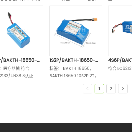
池组
Ah，421.2
可靠的电力存储。最大
BAKTH 18650CA，BAKTH 
baktech， B
电流为3A，该电池组可
18650CA 1S6P，锂离子电
3S15P 5，
效充电，以确保持续的
池，医疗器械，深圳BAKTH
BAKTH-186
可用性。无论用于便携
科技 符合UL2654/IEC62133 
18650 10.8 V
子产品、电动汽车还是
/UN383认证
Wh 3S15
生能源系统，这款锂电
电池，Me满
都提供了可靠的能源。 
IEC62133/
可充电电池组设计用于
件，深圳BAK
P/BAKTH-18650-
1S2P/BAKTH-18650-
4S6P/BAK
2500m的高度，适用于
Technolog
：医疗器械 符合
标签： BAKTH 18650，
符合IEC621
P-R1,3.7V，10400 
10S2P-2T
4S6P-2DC
环境。其工作高度能力
IEC62133/
62133/UN38 3认证
BAKTH 18650 10S2P 2T，
h，38.48 Wh
10.4 Ah，1
多种应用，从高海拔位
BAKTH-18650-10S2P-
城市环境中的日常使
1
2
2T36 V 4.4 Ah 158.4 Wh，
电池组坚固的结构确保
工业应用，锂电池，锂离子
在具有挑战性的条件下
电池，移动滑板车，便携式
保持一致的性能。
设备，滑板车，深圳BAKTH 
Technology 符合
IEC62133/UN38 3认证