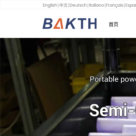
English
中文
Deutsch
Italiano
Français
Espa
首页