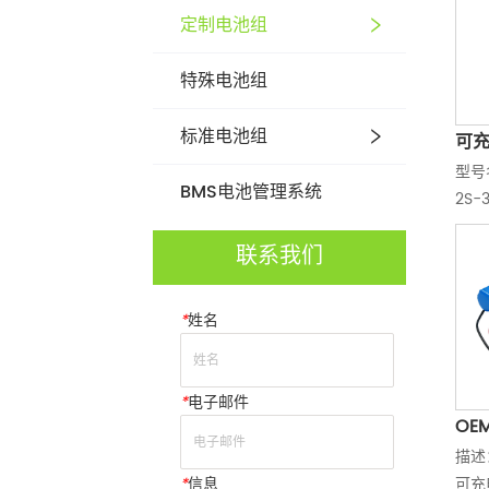
定制电池组
特殊电池组
标准电池组
可充
型号名
7.
BMS电池管理系统
2S-
便
150
联系我们
po
0.
电温
*
姓名
度：-
22.
*
电子邮件
OE
描述
350
*
信息
可充